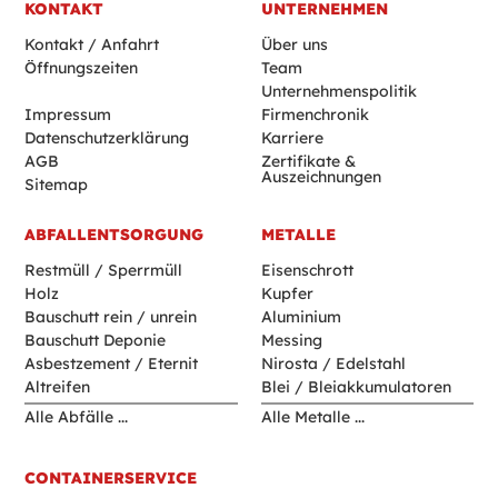
KONTAKT
UNTERNEHMEN
Kontakt / Anfahrt
Über uns
Öffnungszeiten
Team
Unternehmenspolitik
Impressum
Firmenchronik
Datenschutzerklärung
Karriere
AGB
Zertifikate &
Auszeichnungen
Sitemap
ABFALL­ENTSORGUNG
METALLE
Restmüll / Sperrmüll
Eisenschrott
Holz
Kupfer
Bauschutt rein / unrein
Aluminium
Bauschutt Deponie
Messing
Asbestzement / Eternit
Nirosta / Edelstahl
Altreifen
Blei / Bleiakkumulatoren
Alle Abfälle ...
Alle Metalle ...
CONTAINERSERVICE