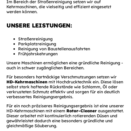
Im Bereich der Straßenreinigung setzen wir auf
Kehrmaschinen, die vielseitig und effizient eingesetzt
werden können.
UNSERE LEISTUNGEN:
Straßenreinigung
Parkplatzreinigung
Reinigung von Baustellenausfahrten
Frühjahrskehrungen
Unsere Maschinen ermöglichen eine gründliche Reinigung -
auch in schwer zugänglichen Bereichen.
Für besonders hartnäckige Verschmutzungen setzen wir
HD-Kehrmaschinen
mit Hochdrucktechnik ein. Diese lösen
selbst stark haftende Rückstände wie Schlamm, Öl oder
verkrusteten Schmutz effektiv und sorgen für ein deutlich
verbessertes Reinigungsergebnis.
Für ein noch präziseres Reinigungsergebnis ist eine unserer
HD-Kehrmaschinen mit einem
Rotor-Cleaner
ausgestattet.
Dieser arbeitet mit kontinuierlich rotierenden Düsen und
gewährleistet dadurch eine besonders gründliche und
gleichmäßige Säuberung.