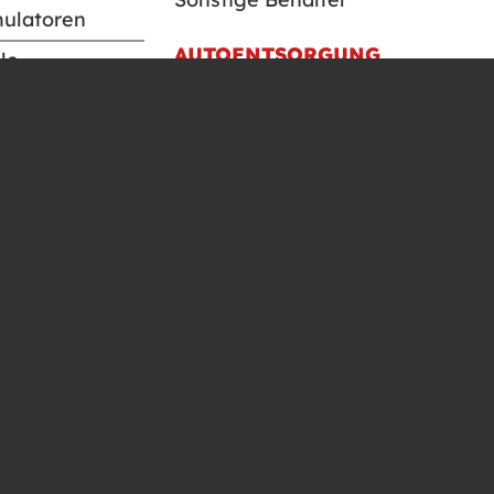
mulatoren
AUTOENTSORGUNG
e ...
ÖFFNUNGSZEITEN
Montag – Donnerstag