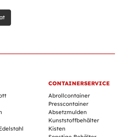
at
CONTAINERSERVICE
ott
Abrollcontainer
Presscontainer
m
Absetzmulden
Kunststoffbehälter
Edelstahl
Kisten
Sonstige Behälter