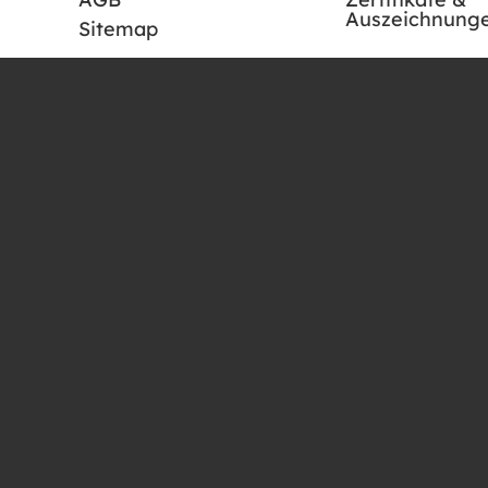
Auszeichnung
Sitemap
Rammel GmbH
Elexenweg 116
3945 Nondorf