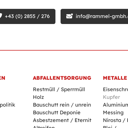
+43 (0) 2855 / 276
info@rammel-gmbh.
EN
ABFALL­ENTSORGUNG
METALLE
Restmüll / Sperrmüll
Eisenschr
Holz
Kupfer
olitik
Bauschutt rein / unrein
Aluminiu
Bauschutt Deponie
Messing
Asbestzement / Eternit
Nirosta / 
Altreifen
Blei /